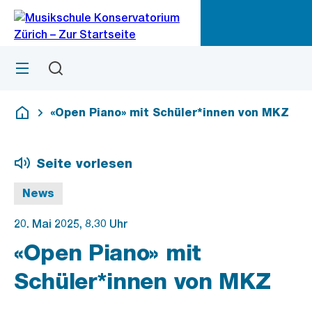
Zu
Zu
Sprunglink
Navigation
Menü
Suchen
M
öf
«Open Piano» mit Schüler*innen von MKZ
Deutsch
Seite vorlesen
News
20. Mai 2025, 8.30 Uhr
«Open Piano» mit
Schüler*innen von MKZ