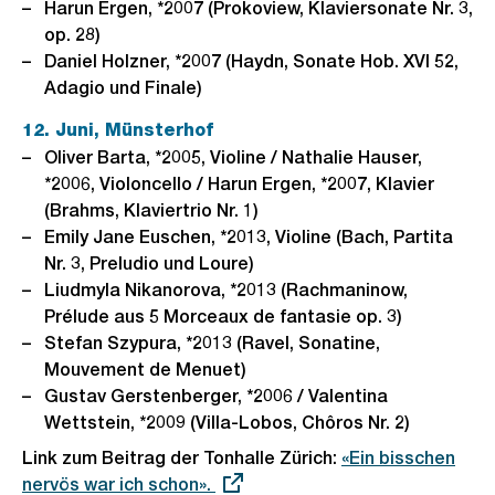
Harun Ergen, *2007 (Prokoview, Klaviersonate Nr. 3,
op. 28)
Daniel Holzner, *2007 (Haydn, Sonate Hob. XVI 52,
Adagio und Finale)
12. Juni, Münsterhof
Oliver Barta, *2005, Violine / Nathalie Hauser,
*2006, Violoncello / Harun Ergen, *2007, Klavier
(Brahms, Klaviertrio Nr. 1)
Emily Jane Euschen, *2013, Violine (Bach, Partita
Nr. 3, Preludio und Loure)
Liudmyla Nikanorova, *2013 (Rachmaninow,
Prélude aus 5 Morceaux de fantasie op. 3)
Stefan Szypura, *2013 (Ravel, Sonatine,
Mouvement de Menuet)
Gustav Gerstenberger, *2006 / Valentina
Wettstein, *2009 (Villa-Lobos, Chôros Nr. 2)
Link zum Beitrag der Tonhalle Zürich:
Externer
«Ein bisschen
nervös war ich schon».
Link: