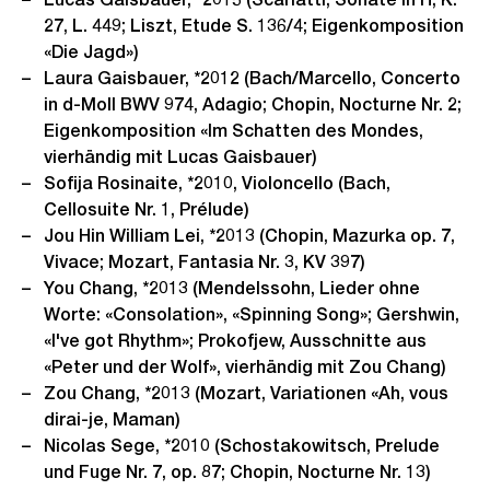
27, L. 449; Liszt, Etude S. 136/4; Eigenkomposition
«Die Jagd»)
Laura Gaisbauer, *2012 (Bach/Marcello, Concerto
in d-Moll BWV 974, Adagio; Chopin, Nocturne Nr. 2;
Eigenkomposition «Im Schatten des Mondes,
vierhändig mit Lucas Gaisbauer)
Sofija Rosinaite, *2010, Violoncello (Bach,
Cellosuite Nr. 1, Prélude)
Jou Hin William Lei, *2013 (Chopin, Mazurka op. 7,
Vivace; Mozart, Fantasia Nr. 3, KV 397)
You Chang, *2013 (Mendelssohn, Lieder ohne
Worte: «Consolation», «Spinning Song»; Gershwin,
«I've got Rhythm»; Prokofjew, Ausschnitte aus
«Peter und der Wolf», vierhändig mit Zou Chang)
Zou Chang, *2013 (Mozart, Variationen «Ah, vous
dirai-je, Maman)
Nicolas Sege, *2010 (Schostakowitsch, Prelude
und Fuge Nr. 7, op. 87; Chopin, Nocturne Nr. 13)