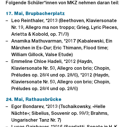
Folgende Schüler*innen von MKZ nehmen daran teil:
17. Mai, Brupbacherplatz
Leo Reinthaler, *2013 (Beethoven, Klaviersonate
Nr. 19, Allegro ma non troppo; Grieg, Lyric Pieces,
Arietta & Kobold, op. 71/3)
Anamika Mathuvarman, *2017 (Kabalewski, Ein
Märchen in Es-Dur; Eric Thimann, Flood time;
William Gillock, Valse Etude)
Emmeline Chloe Hadeli, *2012 (Haydn,
Klaviersonate Nr. 50, Allegro con brio; Chopin,
Préludes op. 28/4 und op. 28/6), *2012 (Haydn,
Klaviersonate Nr. 50, Allegro con brio; Chopin,
Préludes op. 28/4 und op. 28/6)
24. Mai, Rathausbrücke
Egor Bondarev, *2013 (Tschaikowsky, «Helle
Nächte»; Sibelius, Souvenir op. 99/3; Brahms,
Ungarischer Tanz Nr. 7)
Lucas Gaisbauer, *2015 (Scarlatti, Sonate in H, K.