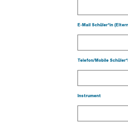
E-Mail Schüler*in (Elte
(Pflichtfeld).
Telefon/Mobile Schüler*
(Pflichtfeld).
Instrument
(Pflichtfeld).