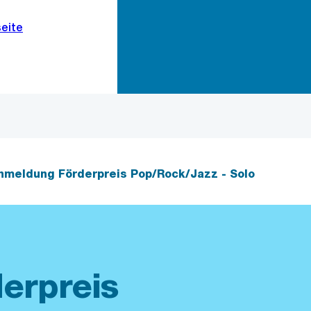
Zur Bereichsauswahl
Zum Inhalt
nmeldung Förderpreis Pop/Rock/Jazz - Solo
erpreis