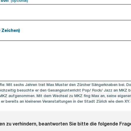
rson
(optional).
(optional)
0 Zeichen)
afie: Mit sechs Jahren trat Max Muster den Zürcher Sängerknaben bei. Do
leichzeitig besuchte er den Gesangsunterricht Pop/ Rock/ Jazz an MKZ be
MKZ aufgenommen. Mit dem Wechsel zu MKZ fing Max an, seine eigenen 
 er bereits an kleineren Veranstaltungen in der Stadt Zürich wie dem XY.
 zu verhindern, beantworten Sie bitte die folgende Frage