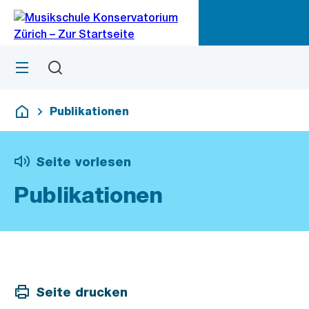
Zu
Zu
Sprunglink
Navigation
Menü
Suchen
M
öf
Publikationen
Deutsch
Seite vorlesen
Publikationen
Seite drucken