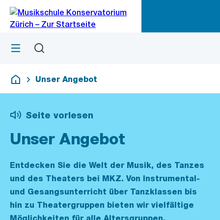
Zu
Zu
Sprunglink
Navigation
Menü
Suchen
M
öf
Unser Angebot
Deutsch
Seite vorlesen
Unser Angebot
Entdecken Sie die Welt der Musik, des Tanzes
und des Theaters bei MKZ. Von Instrumental-
und Gesangsunterricht über Tanzklassen bis
hin zu Theatergruppen bieten wir vielfältige
Möglichkeiten für alle Altersgruppen.