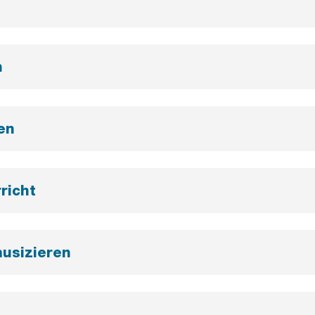
n
en
richt
usizieren