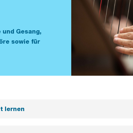
e und Gesang,
re sowie für
t lernen