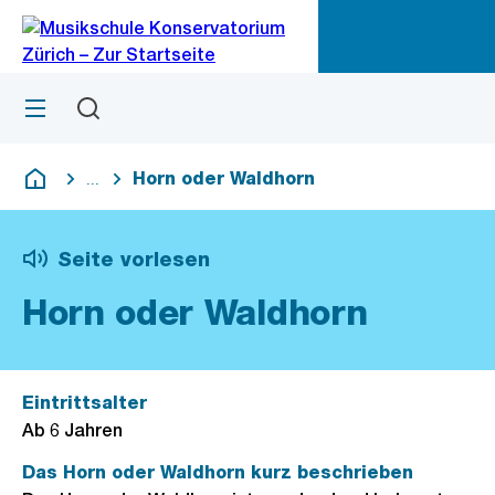
Zu
Zu
Sprunglink
Navigation
Menü
Suchen
M
öf
Horn oder Waldhorn
...
Blende alle Breadcrumbs ein
Deutsch
Seite vorlesen
Horn oder Waldhorn
Eintrittsalter
Ab 6 Jahren
Das Horn oder Waldhorn kurz beschrieben