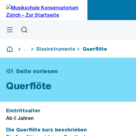
Zu
Zu
Sprunglink
Navigation
Menü
Suchen
M
öf
Blasinstrumente
Querflöte
...
Blende alle Breadcrumbs ein
Deutsch
Seite vorlesen
Querflöte
Eintrittsalter
Ab 6 Jahren
Die Querflöte kurz beschrieben