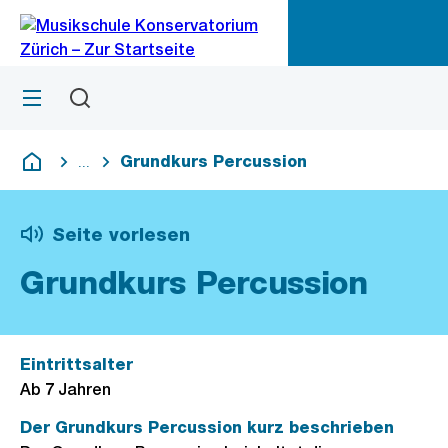
Zu
Zu
Sprunglink
Navigation
Menü
Suchen
M
öf
Grundkurs Percussion
...
Blende alle Breadcrumbs ein
Deutsch
Seite vorlesen
Grundkurs Percussion
Eintrittsalter
Ab 7 Jahren
Der Grundkurs Percussion kurz beschrieben