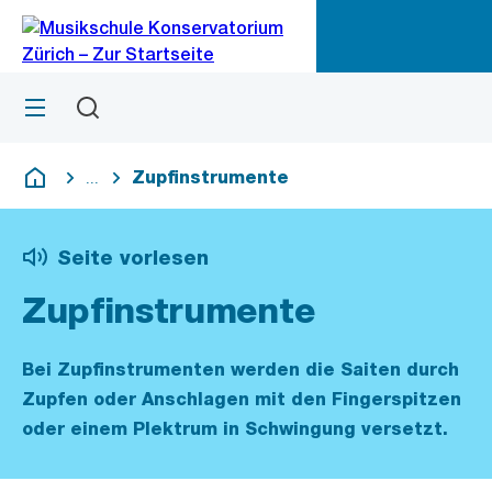
Zu
Zu
Sprunglink
Navigation
Menü
Suchen
M
öf
Zupfinstrumente
...
Blende alle Breadcrumbs ein
Deutsch
Seite vorlesen
Zupfinstrumente
Bei Zupfinstrumenten werden die Saiten durch
Zupfen oder Anschlagen mit den Fingerspitzen
oder einem Plektrum in Schwingung versetzt.