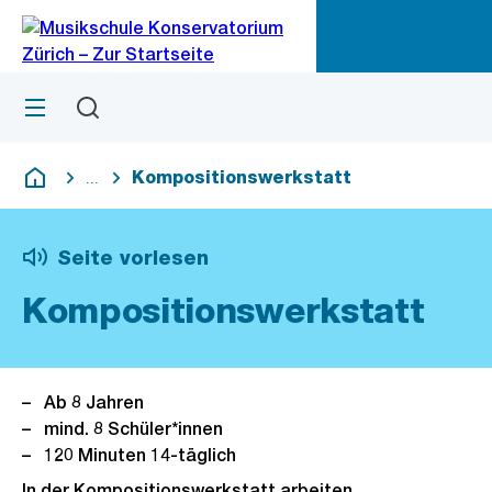
Zu
Zu
Sprunglink
Navigation
Menü
Suchen
M
öf
Kompositionswerkstatt
...
Blende alle Breadcrumbs ein
Deutsch
Seite vorlesen
Kompositionswerkstatt
Ab 8 Jahren
mind. 8 Schüler*innen
120 Minuten 14-täglich
In der Kompositionswerkstatt arbeiten