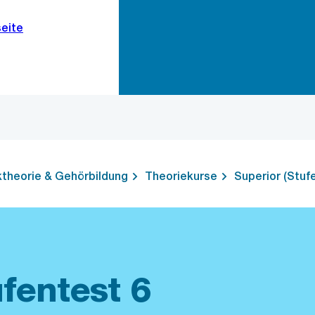
Zur Bereichsauswahl
Zum Inhalt
theorie & Gehörbildung
Theoriekurse
Superior (Stuf
fentest 6