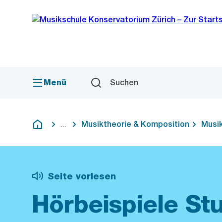
Sprunglink
Navigation
Menü
Suchen
Musiktheorie & Komposition
Musik
...
Blende alle Breadcrumbs ein
Deutsch
Seite vorlesen
Hörbeispiele Stu