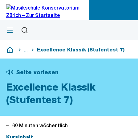
Zu
Zu
Sprunglink
Navigation
Menü
Suchen
M
öf
Excellence Klassik (Stufentest 7)
...
Blende alle Breadcrumbs ein
Deutsch
Seite vorlesen
Excellence Klassik
(Stufentest 7)
60 Minuten wöchentlich
Kursinhalt