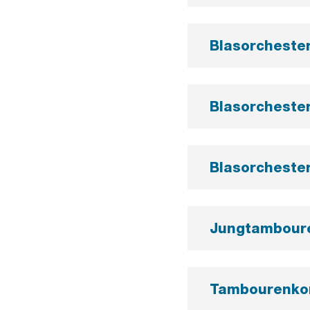
Blasorcheste
Blasorcheste
Blasorcheste
Jungtambour
Tambourenko