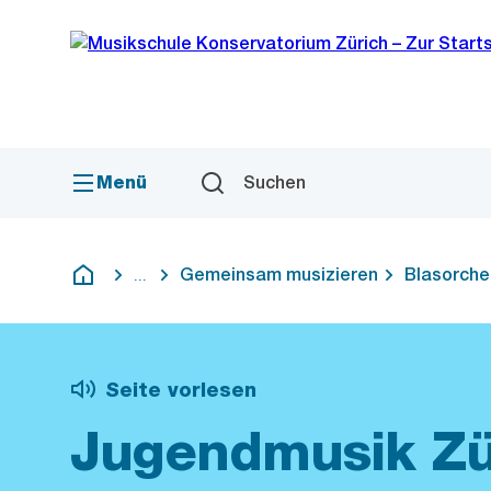
Sprunglink
Navigation
Menü
Suchen
Gemeinsam musizieren
Blasorche
...
Blende alle Breadcrumbs ein
Deutsch
Seite vorlesen
Jugendmusik Zü