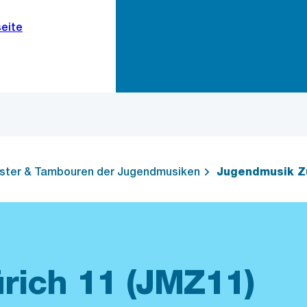
Zur Bereichsauswahl
Zum Inhalt
ster & Tambouren der Jugendmusiken
Jugendmusik Zü
rich 11 (JMZ11)