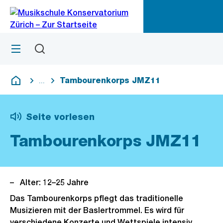
Zu
Zu
Sprunglink
Navigation
Menü
Suchen
M
öf
Tambourenkorps JMZ11
...
Blende alle Breadcrumbs ein
Deutsch
Seite vorlesen
Tambourenkorps JMZ11
Alter: 12–25 Jahre
Das Tambourenkorps pflegt das traditionelle
Musizieren mit der Baslertrommel. Es wird für
verschiedene Konzerte und Wettspiele intensiv