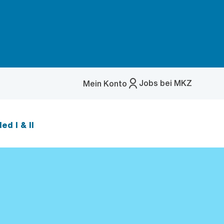
Jobs bei MKZ
Mein Konto
Menü
öffnen
ed I & II