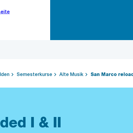
Zur Bereichsauswahl
Zum Inhalt
lden
Semesterkurse
Alte Musik
San Marco reload
ed I & II