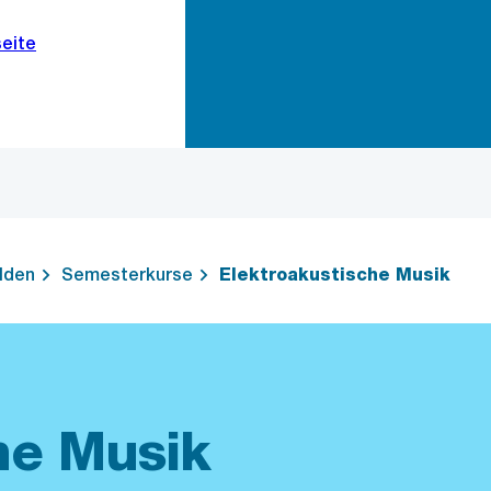
Zur Bereichsauswahl
Zum Inhalt
lden
Semesterkurse
Elektroakustische Musik
he Musik