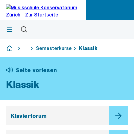
Zu
Zu
Sprunglink
Navigation
Menü
Suchen
M
öf
Semesterkurse
Klassik
...
Blende alle Breadcrumbs ein
Deutsch
Seite vorlesen
Klassik
Klavierforum