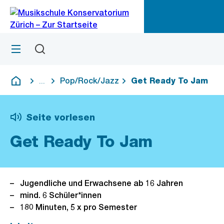
Zu
Zu
Sprunglink
Navigation
Menü
Suchen
M
öf
Pop/Rock/Jazz
Get Ready To Jam
...
Blende alle Breadcrumbs ein
Deutsch
Seite vorlesen
Get Ready To Jam
Jugendliche und Erwachsene ab 16 Jahren
mind. 6 Schüler*innen
180 Minuten, 5 x pro Semester