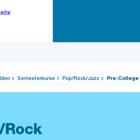
Zur Bereichsauswahl
Zum Inhalt
lden
Semesterkurse
Pop/Rock/Jazz
Pre-College
p/Rock