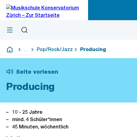
Zu
Zu
Sprunglink
Navigation
Menü
Suchen
M
öf
Pop/Rock/Jazz
Producing
...
Blende alle Breadcrumbs ein
Deutsch
Seite vorlesen
Producing
10 - 25 Jahre
mind. 4 Schüler*innen
45 Minuten, wöchentlich