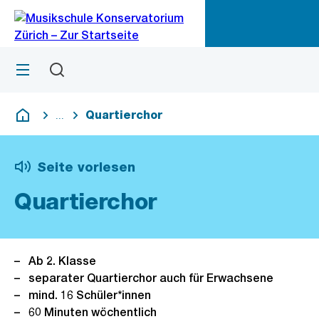
Zu
Zu
Sprunglink
Navigation
Menü
Suchen
M
öf
Quartierchor
...
Blende alle Breadcrumbs ein
Deutsch
Seite vorlesen
Quartierchor
Ab 2. Klasse
separater Quartierchor auch für Erwachsene
mind. 16 Schüler*innen
60 Minuten wöchentlich