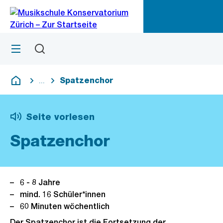
Zu
Zu
Sprunglink
Navigation
Menü
Suchen
M
öf
Spatzenchor
...
Blende alle Breadcrumbs ein
Deutsch
Seite vorlesen
Spatzenchor
6 - 8 Jahre
mind. 16 Schüler*innen
60 Minuten wöchentlich
Der Spatzenchor ist die Fortsetzung der