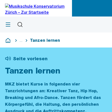
Zu
Zu
Sprunglink
Navigation
Menü
Suchen
M
öf
Tanzen lernen
...
Blende alle Breadcrumbs ein
Deutsch
Seite vorlesen
Tanzen lernen
MKZ bietet Kurse in folgenden vier
Tanzrichtungen an: Kreativer Tanz, Hip Hop,
Breaking und Afro-Dance. Tanzen fördert das
Körpergefühl, die Haltung, den persönlichen
Ausdruck und die Auftrittskompetenz.