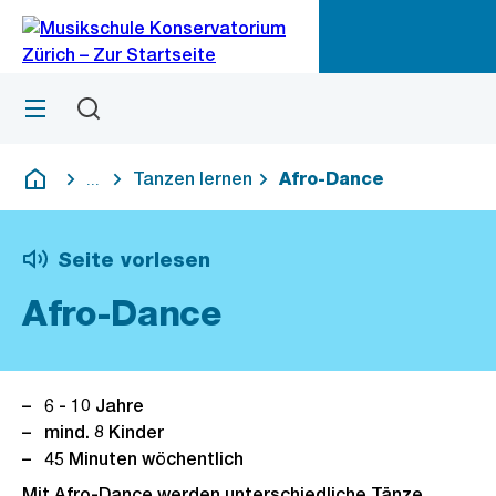
Zu
Zu
Sprunglink
Navigation
Menü
Suchen
M
öf
Tanzen lernen
Afro-Dance
...
Blende alle Breadcrumbs ein
Deutsch
Seite vorlesen
Afro-Dance
6 - 10 Jahre
mind. 8 Kinder
45 Minuten wöchentlich
Mit Afro-Dance werden unterschiedliche Tänze