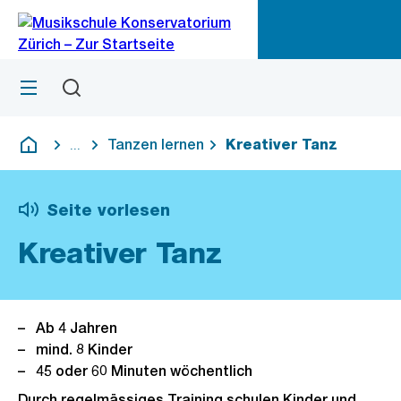
Zu
Zu
Sprunglink
Navigation
Menü
Suchen
M
öf
Tanzen lernen
Kreativer Tanz
...
Blende alle Breadcrumbs ein
Deutsch
Seite vorlesen
Kreativer Tanz
Ab 4 Jahren
mind. 8 Kinder
45 oder 60 Minuten wöchentlich
Durch regelmässiges Training schulen Kinder und