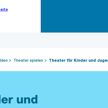
Zur Bereichsauswahl
Zum Inhalt
lden
Theater spielen
Theater für Kinder und Juge
der und