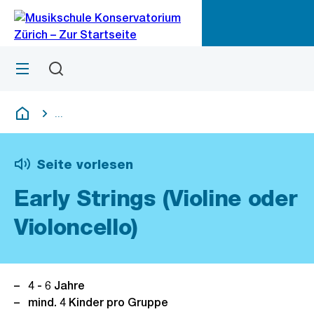
Zu
Zu
Sprunglink
Navigation
Menü
Suchen
M
öf
...
Blende alle Breadcrumbs ein
Deutsch
Seite vorlesen
Early Strings (Violine oder
Violoncello)
4 - 6 Jahre
mind. 4 Kinder pro Gruppe