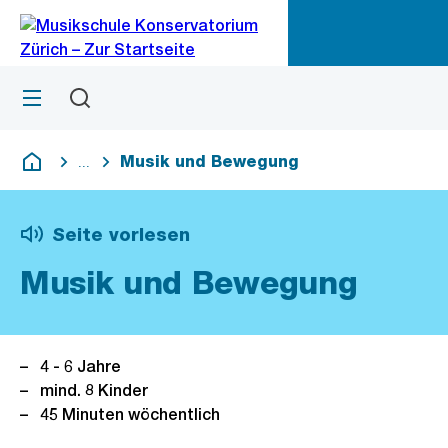
Zu
Zu
Sprunglink
Navigation
Menü
Suchen
M
öf
Musik und Bewegung
...
Blende alle Breadcrumbs ein
Deutsch
Seite vorlesen
Musik und Bewegung
4 - 6 Jahre
mind. 8 Kinder
45 Minuten wöchentlich