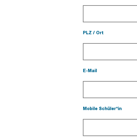
(Pflichtfeld).
PLZ / Ort
(Pflichtfeld).
E-Mail
(Pflichtfeld).
Mobile Schüler*in
(Pflichtfeld).