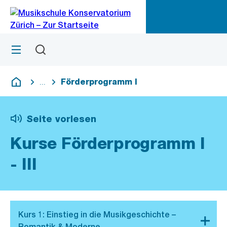
Zu
Zu
Sprunglink
Navigation
Menü
Suchen
M
öf
Förderprogramm I
...
Blende alle Breadcrumbs ein
Deutsch
Seite vorlesen
Kurse Förderprogramm I
- III