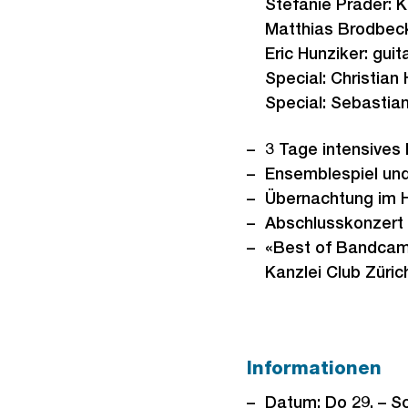
Stefanie Prader: 
Matthias Brodbec
Eric Hunziker: guit
Special: Christian
Special: Sebastia
3 Tage intensives
Ensemblespiel und
Übernachtung im H
Abschlusskonzert 
«Best of Bandcamp
Kanzlei Club Züric
Informationen
Datum: Do 29. – So