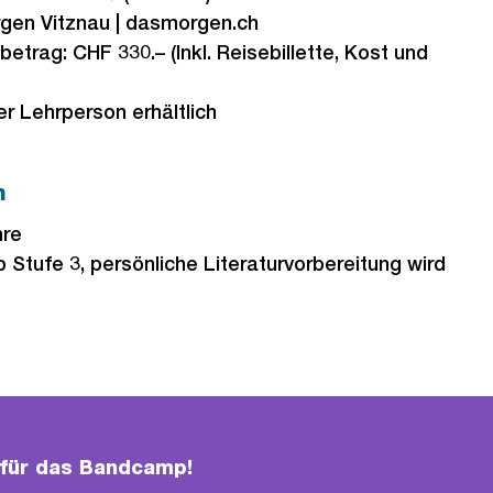
rgen Vitznau | dasmorgen.ch
etrag: CHF 330.– (Inkl. Reisebillette, Kost und
r Lehrperson erhältlich
n
hre
b Stufe 3, persönliche Literaturvorbereitung wird
 für das Bandcamp!