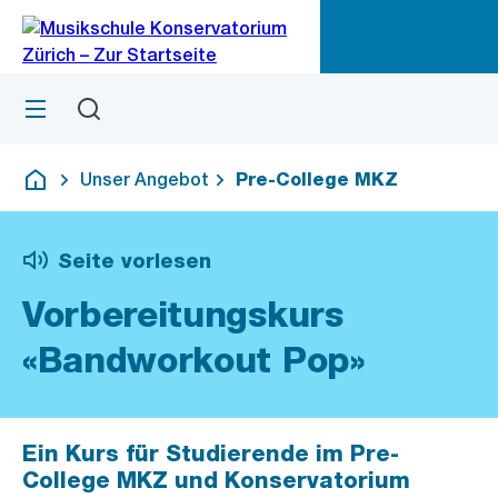
Zu
Zu
Sprunglink
Navigation
Menü
Suchen
M
öf
Unser Angebot
Pre-College MKZ
Deutsch
Seite vorlesen
Vorbereitungskurs
«Bandworkout Pop»
Ein Kurs für Studierende im Pre-
College MKZ und Konservatorium