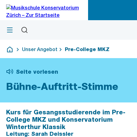
Zu
Zu
Sprunglink
Navigation
Menü
Suchen
M
öf
Unser Angebot
Pre-College MKZ
Deutsch
Seite vorlesen
Bühne-Auftritt-Stimme
Kurs für Gesangsstudierende im Pre-
College MKZ und Konservatorium
Winterthur Klassik
Leitung: Sarah Deissler