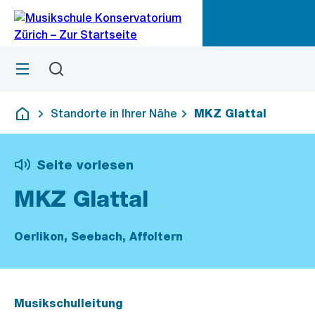
Zu
Zu
Sprunglink
Navigation
Menü
Suchen
M
öf
Standorte in Ihrer Nähe
MKZ Glattal
Deutsch
Seite vorlesen
MKZ Glattal
Oerlikon, Seebach, Affoltern
Musikschulleitung