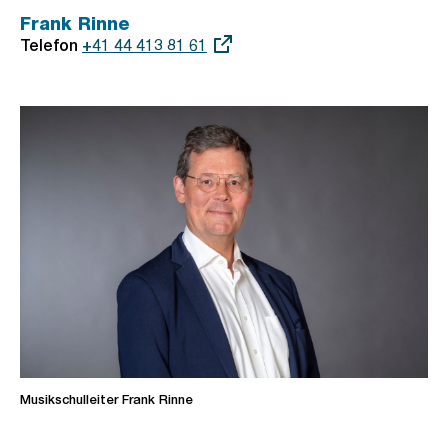
Frank Rinne
Telefon
Externer
+41 44 413 81 61
Link:
Musikschulleiter Frank Rinne