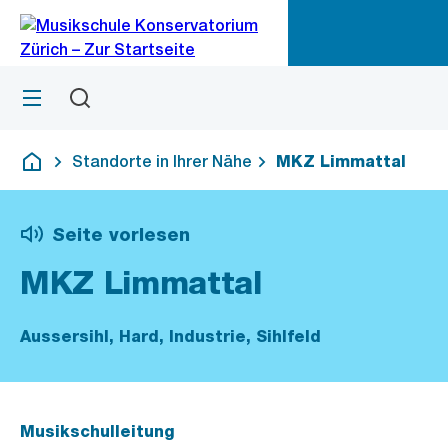
Zu
Zu
Sprunglink
Navigation
Menü
Suchen
M
öf
Standorte in Ihrer Nähe
MKZ Limmattal
Deutsch
Seite vorlesen
MKZ Limmattal
Aussersihl, Hard, Industrie, Sihlfeld
Musikschulleitung