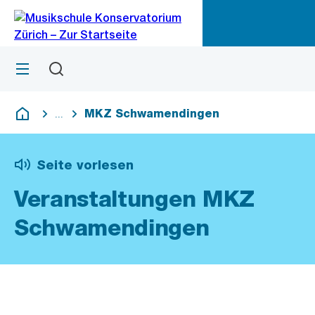
Zu
Zu
Sprunglink
Navigation
Menü
Suchen
M
öf
MKZ Schwamendingen
...
Blende alle Breadcrumbs ein
Deutsch
Seite vorlesen
Veranstaltungen MKZ
Schwamendingen