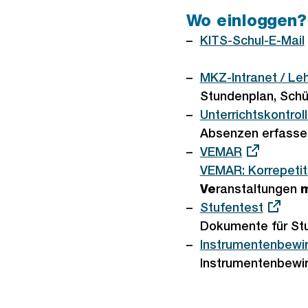
Wo einloggen?
Externer
KITS-Schul-E-Mail
Link:
Externer
MKZ-Intranet / Le
Link:
Stundenplan, Schüle
Externer
Unterrichtskontrol
Link:
Absenzen erfassen
Externer
VEMAR
Link:
Externer
VEMAR: Korrepetit
Link:
Ve
ranstaltungen
Externer
Stufentest
Link:
Dokumente für St
Externer
Instrumentenbewi
Link:
Instrumentenbewir