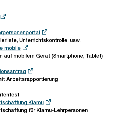
hrpersonenportal
rliste, Unterrichtskontrolle, usw.
le mobile
 auf mobilem Gerät (Smartphone, Tablet)
ionsantrag
m
it
Ar
beitsrapportierung
ufentest
rtschaftung Klamu
tschaftung für Klamu-Lehrpersonen