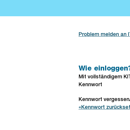
Problem melden an 
Wie einloggen
Mit vollständigem K
Kennwort
Kennwort vergessen/
Externer
«Kennwort zurückse
Link: