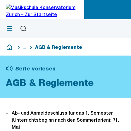
Zu
Zu
Sprunglink
Navigation
Menü
Suchen
M
öf
AGB & Reglemente
...
Blende alle Breadcrumbs ein
Deutsch
Seite vorlesen
AGB & Reglemente
Ab- und Anmeldeschluss für das 1. Semester
(Unterrichtsbeginn nach den Sommerferien): 31.
Mai