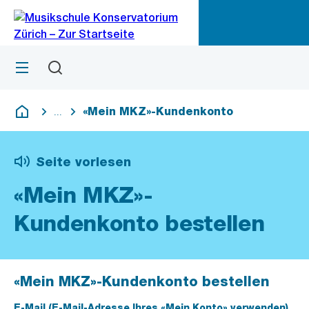
Zu
Zu
Sprunglink
Navigation
Menü
Suchen
M
öf
«Mein MKZ»-Kundenkonto
...
Blende alle Breadcrumbs ein
Deutsch
Seite vorlesen
«Mein MKZ»-
Kundenkonto bestellen
«Mein MKZ»-Kundenkonto bestellen
E-Mail (E-Mail-Adresse Ihres «Mein Konto» verwenden)