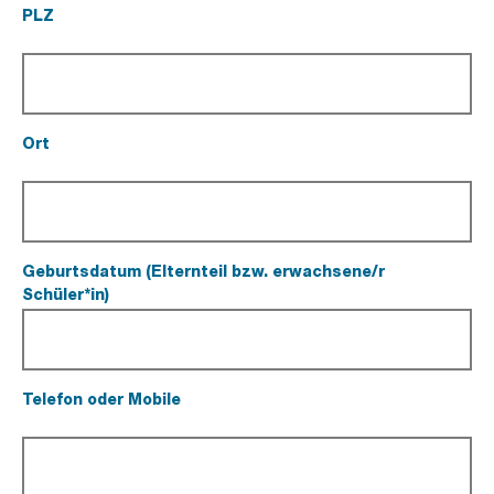
PLZ
(Pflichtfeld).
Ort
(Pflichtfeld).
Geburtsdatum (Elternteil bzw. erwachsene/r
Schüler*in)
(Pflichtfeld).
Telefon oder Mobile
(Pflichtfeld).