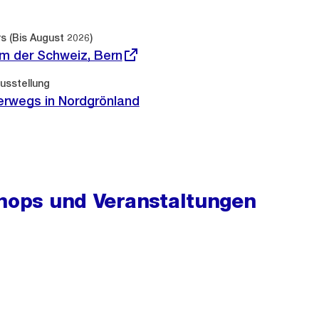
rs (Bis August 2026)
m der Schweiz, Bern
usstellung
terwegs in Nordgrönland
hops und Veranstaltungen