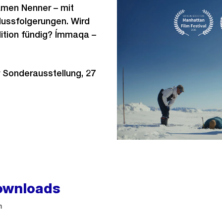
men Nenner – mit
ussfolgerungen. Wird
dition fündig? Ímmaqa –
r Sonderausstellung, 27
ownloads
m