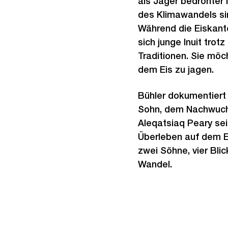
als Jäger bedrohter i
des Klimawandels si
Während die Eiskante
sich junge Inuit trotz
Traditionen. Sie möc
dem Eis zu jagen.
Bühler dokumentier
Sohn, dem Nachwuchsf
Aleqatsiaq Peary s
Überleben auf dem Ei
zwei Söhne, vier Blic
Wandel.