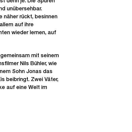
st denn je. Die Spuren
nd unübersehbar.
 näher rückt, besinnen
 allem auf ihre
hten wieder lernen, auf
t gemeinsam mit seinem
ilmer Nils Bühler, wie
einem Sohn Jonas das
s beibringt. Zwei Väter,
ke auf eine Welt im