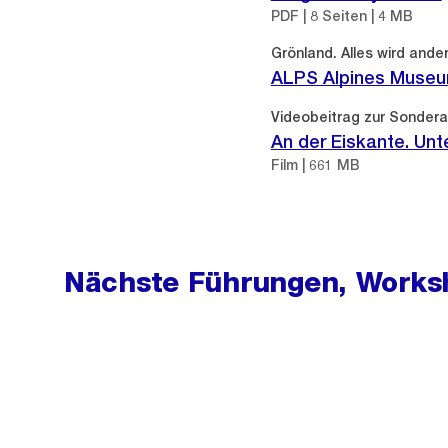
PDF | 8 Seiten | 4 MB
Externer
Grönland. Alles wird ande
Link:
ALPS Alpines Museu
Videobeitrag zur Sondera
An der Eiskante. Un
Film | 661 MB
Nächste Führungen, Works