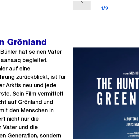
V
1/9
o
r
h
e
on Grönland
r
 Bühler hat seinen Vater
i
Qaanaaq begleitet.
g
er auf eine
e
rung zurückblickt, ist für
s
der Arktis neu und jede
rste. Sein Film vermittelt
cht auf Grönland und
mit den Menschen in
rt nicht nur die
 Vater und die
gen Generation, sondern