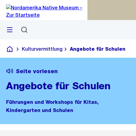
Zu
Zu
Sprunglink
Navigation
Menü
Suchen
M
S
öf
Kulturvermittlung
Angebote für Schulen
Deutsch
Seite vorlesen
Angebote für Schulen
Führungen und Workshops für Kitas,
Kindergarten und Schulen