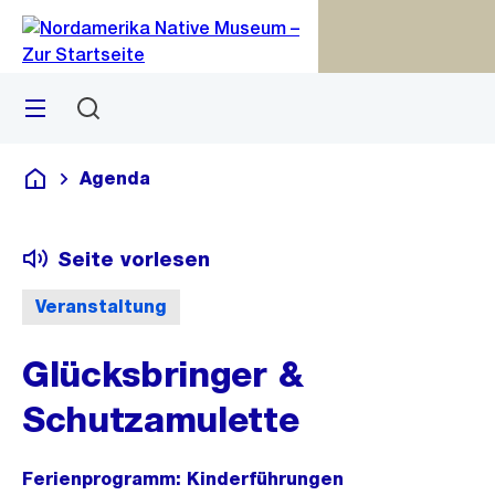
Zu
Zu
Sprunglink
Navigation
Menü
Suchen
M
S
öf
Agenda
Deutsch
Seite vorlesen
Veranstaltung
Glücksbringer &
Schutzamulette
Ferienprogramm: Kinderführungen