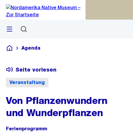
Zu
Zu
Sprunglink
Navigation
Menü
Suchen
M
S
öf
Agenda
Deutsch
Seite vorlesen
Veranstaltung
Von Pflanzenwundern
und Wunderpflanzen
Ferienprogramm