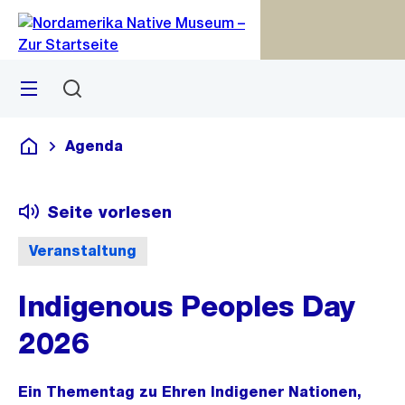
Zu
Zu
Sprunglink
Navigation
Menü
Suchen
M
S
öf
Agenda
Deutsch
Seite vorlesen
Veranstaltung
Indigenous Peoples Day
2026
Ein Thementag zu Ehren Indigener Nationen,