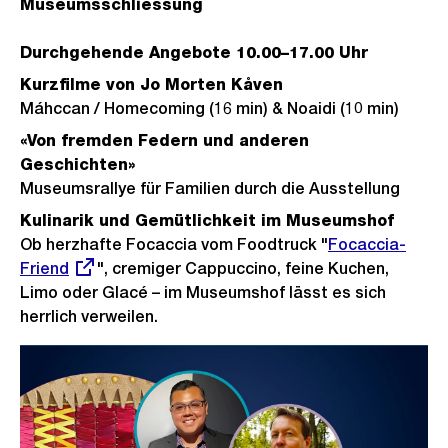
Museumsschliessung
Durchgehende Angebote 10.00–17.00 Uhr
Kurzfilme von Jo Morten Kåven
Máhccan / Homecoming (16 min) & Noaidi (10 min)
«Von fremden Federn und anderen
Geschichten»
Museumsrallye für Familien durch die Ausstellung
Kulinarik und Gemütlichkeit im Museumshof
Ob herzhafte Focaccia vom Foodtruck "
Externer
Focaccia-
Friend
", cremiger Cappuccino, feine Kuchen,
Link:
Limo oder Glacé – im Museumshof lässt es sich
herrlich verweilen.