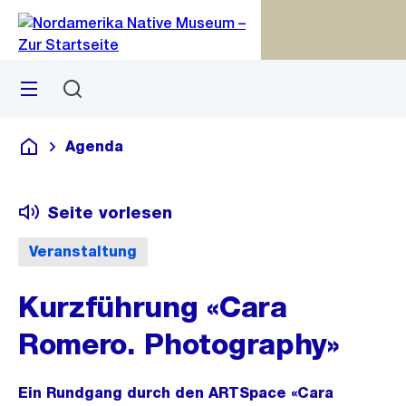
Zu
Zu
Sprunglink
Navigation
Menü
Suchen
M
S
öf
Agenda
Deutsch
Seite vorlesen
Veranstaltung
Kurzführung «Cara
Romero. Photography»
Ein Rundgang durch den ARTSpace «Cara