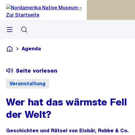
Zu
Zu
Sprunglink
Navigation
Menü
Suchen
M
S
öf
Agenda
Deutsch
Seite vorlesen
Veranstaltung
Wer hat das wärmste Fell
der Welt?
Geschichten und Rätsel von Eisbär, Robbe & Co.