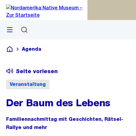
Zu
Zu
Sprunglink
Navigation
Menü
Suchen
M
S
öf
Agenda
Deutsch
Seite vorlesen
Veranstaltung
Der Baum des Lebens
Familiennachmittag mit Geschichten, Rätsel-
Rallye und mehr