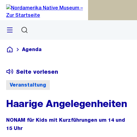
Zu
Zu
Sprunglink
Navigation
Menü
Suchen
M
S
öf
Agenda
Deutsch
Seite vorlesen
Veranstaltung
Haarige Angelegenheiten
NONAM für Kids mit Kurzführungen um 14 und
15 Uhr