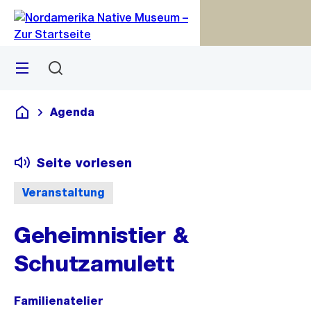
Zu
Zu
Sprunglink
Navigation
Menü
Suchen
M
S
öf
Agenda
Deutsch
Seite vorlesen
Veranstaltung
Geheimnistier &
Schutzamulett
Familienatelier