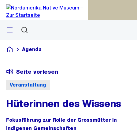
Zu
Zu
Sprunglink
Navigation
Menü
Suchen
M
S
öf
Agenda
Deutsch
Seite vorlesen
Veranstaltung
Hüterinnen des Wissens
Fokusführung zur Rolle der Grossmütter in
Indigenen Gemeinschaften